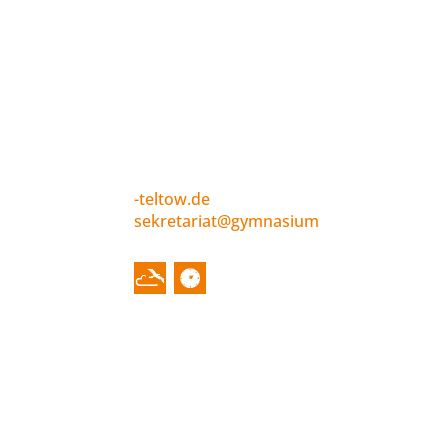
Immanuel-Kant-
Gymnasium
Liselotte-Herrmann-Str. 4
14513 Teltow
Telefonnummer: 03328 35277-
0
ed.wotlet-
muisanmyg@tairaterkes
STARTSEITE
ÜBER UNS
News
Schulleitung
Termine
Kollegium