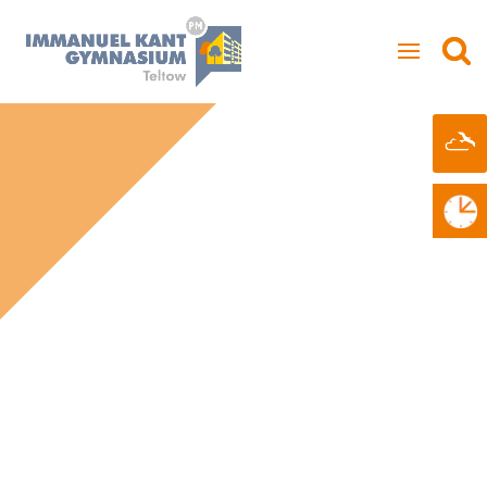
LERNEN IM
21. JAHRHUNDERT
WIR SIND EINE SCHULE FÜR DIGITALES
UND KREATIVES LERNEN