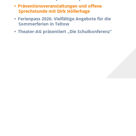
Präventionsveranstaltungen und offene
Sprechstunde mit Dirk Höllerhage
Ferienpass 2026: Vielfältige Angebote für die
Sommerferien in Teltow
Theater-AG präsentiert „Die Schulkonferenz“
KONTAKT & SITEMAP
Immanuel-Kant-Gymnasium
Liselotte-Herrmann-Str. 4
14513 Teltow