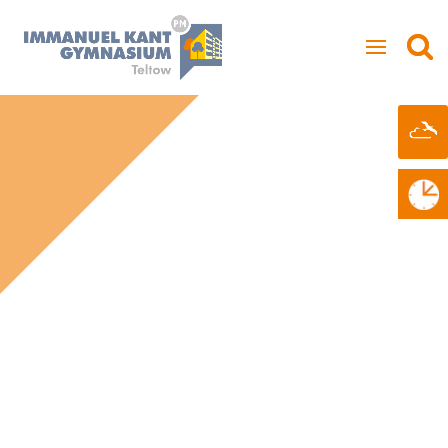
LERNEN IM
21. JAHRHUNDERT
WIR SIND EINE SCHULE FÜR DIGITALES
UND KREATIVES LERNEN