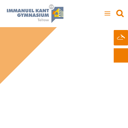
LERNEN IM
21. JAHRHUNDERT
WIR SIND EINE SCHULE FÜR DIGITALES
UND KREATIVES LERNEN