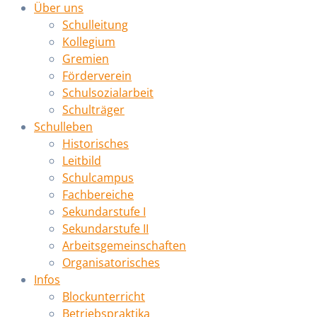
Über uns
Schulleitung
Kollegium
Gremien
Förderverein
Schulsozialarbeit
Schulträger
Schulleben
Historisches
Leitbild
Schulcampus
Fachbereiche
Sekundarstufe I
Sekundarstufe II
Arbeitsgemeinschaften
Organisatorisches
Infos
Blockunterricht
Betriebspraktika