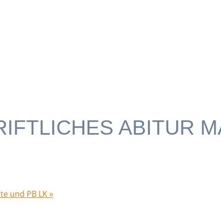
FTLICHES ABITUR MA
hte und PB LK
»