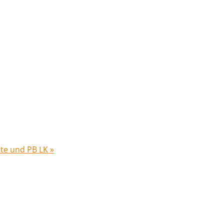
hte und PB LK
»