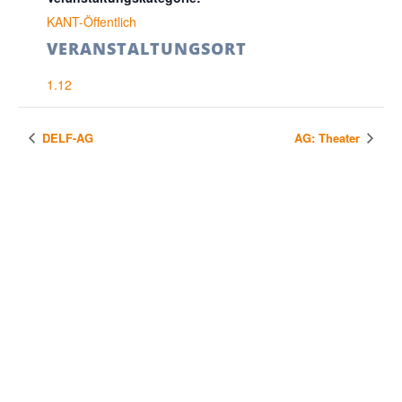
KANT-Öffentlich
VERANSTALTUNGSORT
1.12
DELF-AG
AG: Theater
KONTAKT & SITEMAP
Immanuel-Kant-Gymnasium
Liselotte-Herrmann-Str. 4
14513 Teltow
Telefonnummer: 03328 35277-0
ed.wotlet-muisanmyg@tairaterkes