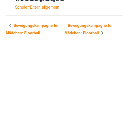
Schüler/Eltern allgemein
Bewegungskampagne für
Bewegungskampagne für
Mädchen: Floorball
Mädchen: Floorball
KONTAKT & SITEMAP
Immanuel-Kant-Gymnasium
Liselotte-Herrmann-Str. 4
14513 Teltow
Telefonnummer: 03328 35277-0
ed.wotlet-muisanmyg@tairaterkes