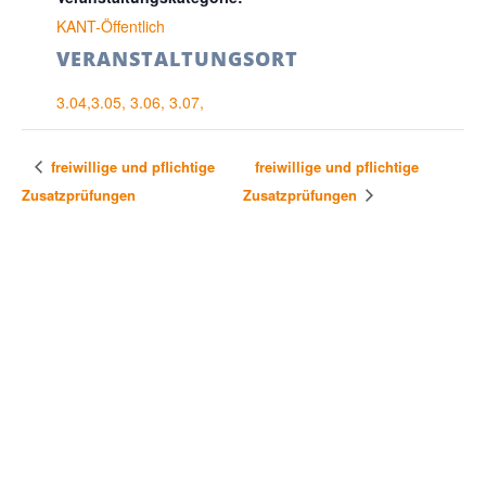
KANT-Öffentlich
VERANSTALTUNGSORT
3.04,3.05, 3.06, 3.07,
freiwillige und pflichtige
freiwillige und pflichtige
Zusatzprüfungen
Zusatzprüfungen
KONTAKT & SITEMAP
Immanuel-Kant-Gymnasium
Liselotte-Herrmann-Str. 4
14513 Teltow
Telefonnummer: 03328 35277-0