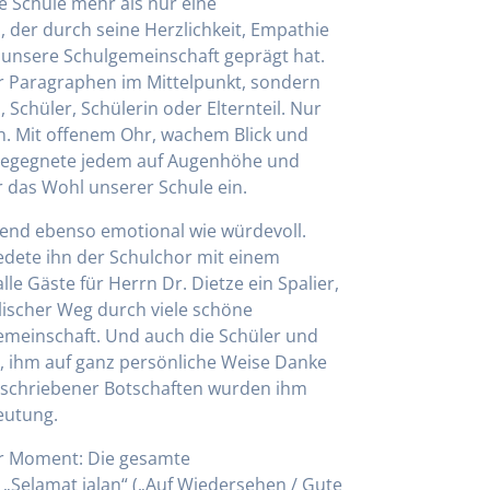
e Schule mehr als nur eine
, der durch seine Herzlichkeit, Empathie
unsere Schulgemeinschaft geprägt hat.
er Paragraphen im Mittelpunkt, sondern
, Schüler, Schülerin oder Elternteil. Nur
n. Mit offenem Ohr, wachem Blick und
, begegnete jedem auf Augenhöhe und
ür das Wohl unserer Schule ein.
nd ebenso emotional wie würdevoll.
dete ihn der Schulchor mit einem
le Gäste für Herrn Dr. Dietze ein Spalier,
lischer Weg durch viele schöne
meinschaft. Und auch die Schüler und
n, ihm auf ganz persönliche Weise Danke
 geschriebener Botschaften wurden ihm
eutung.
er Moment: Die gesamte
„Selamat jalan“ („Auf Wiedersehen / Gute