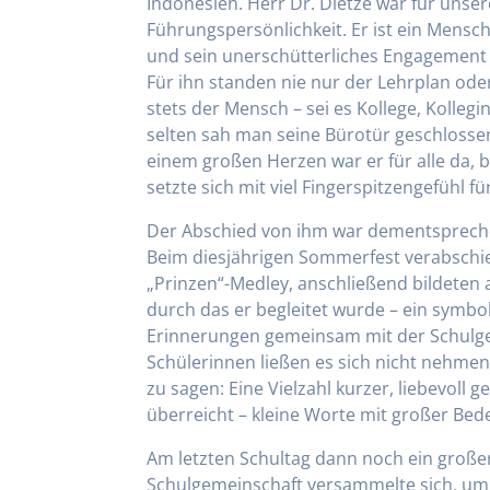
Indonesien. Herr Dr. Dietze war für unser
Führungspersönlichkeit. Er ist ein Mensch
und sein unerschütterliches Engagement 
Für ihn standen nie nur der Lehrplan od
stets der Mensch – sei es Kollege, Kollegin
selten sah man seine Bürotür geschlosse
einem großen Herzen war er für alle da
setzte sich mit viel Fingerspitzengefühl f
Der Abschied von ihm war dementspreche
Beim diesjährigen Sommerfest verabschie
„Prinzen“-Medley, anschließend bildeten al
durch das er begleitet wurde – ein symbo
Erinnerungen gemeinsam mit der Schulge
Schülerinnen ließen es sich nicht nehme
zu sagen: Eine Vielzahl kurzer, liebevoll
überreicht – kleine Worte mit großer Bed
Am letzten Schultag dann noch ein groß
Schulgemeinschaft versammelte sich, um 